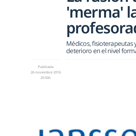
'merma' la
profesora
Médicos, fisioterapeutas 
deterioro en el nivel for
Publicada
26 noviembre 2016
20:50h