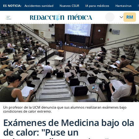
ES NOTICIA:
Accidentes sanidad
Nuevos CSUR
IA para médicos
Hantavirus
Un profesor de la UCM denuncia que sus alumnos realizaran exámenes bajo
condiciones de calor extremo.
Exámenes de Medicina bajo ola
de calor: "Puse un