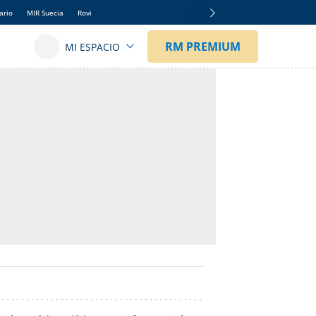
ario
MIR Suecia
Rovi