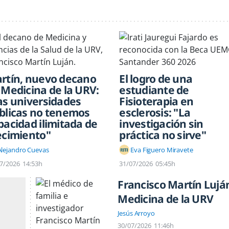
rtín, nuevo decano
El logro de una
 Medicina de la URV:
estudiante de
as universidades
Fisioterapia en
blicas no tenemos
esclerosis: "La
pacidad ilimitada de
investigación sin
ecimiento"
práctica no sirve"
Alejandro Cuevas
Eva Figuero Miravete
7/2026
14:53h
31/07/2026
05:45h
Francisco Martín Lujá
Medicina de la URV
Jesús Arroyo
30/07/2026
11:46h