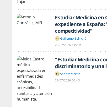
Estudiar Medicina en C
expediente a España:
competitividad"
Guillermo Belinchón
29/07/2026
11:23h
"Estudiar Medicina co
discriminatorio y una
Sandra Martín
27/07/2026
05:45h