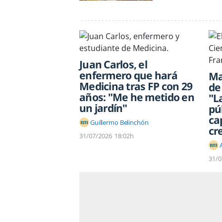
Juan Carlos, el
enfermero que hará
Ma
Medicina tras FP con 29
de
años: "Me he metido en
"L
un jardín"
pú
ca
Guillermo Belinchón
cr
31/07/2026
18:02h
31/0