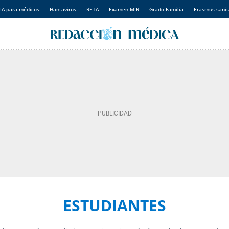
IA para médicos
Hantavirus
RETA
Examen MIR
Grado Familia
Erasmus sanit
ESTUDIANTES