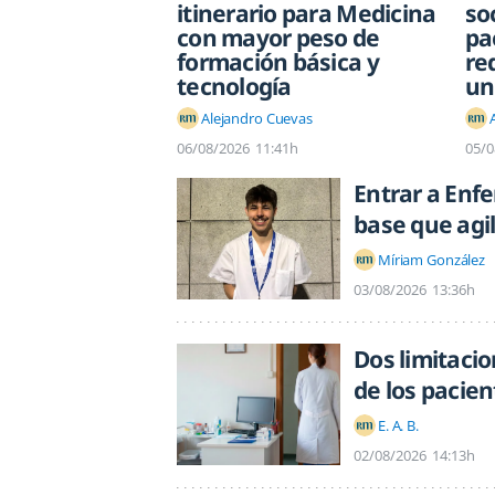
itinerario para Medicina
so
con mayor peso de
pa
formación básica y
re
tecnología
un
Alejandro Cuevas
06/08/2026
11:41h
05/0
Entrar a Enf
base que agil
Míriam González
03/08/2026
13:36h
Dos limitaci
de los pacien
E. A. B.
02/08/2026
14:13h