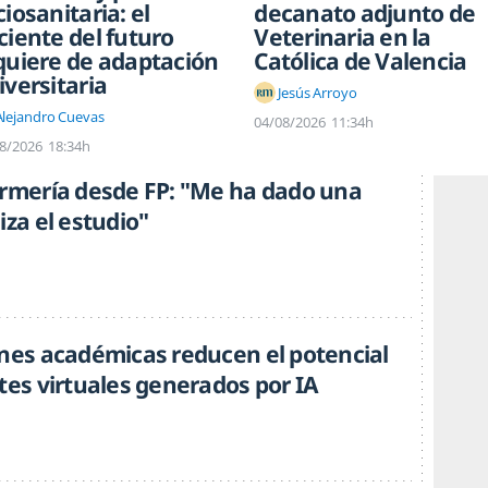
ciosanitaria: el
decanato adjunto de
ciente del futuro
Veterinaria en la
quiere de adaptación
Católica de Valencia
iversitaria
Jesús Arroyo
Alejandro Cuevas
04/08/2026
11:34h
8/2026
18:34h
ermería desde FP: "Me ha dado una
iza el estudio"
ones académicas reducen el potencial
tes virtuales generados por IA