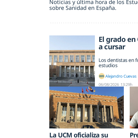
Noticias y última hora de los Est
sobre Sanidad en España.
El grado en
a cursar
Los dentistas en 
estudios
Alejandro Cuevas
06/08/2026
13:29h
La UCM oficializa su
Pr