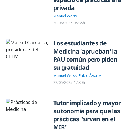
privada
Manuel Weiss
30/06/2025
05:35h
Los estudiantes de
Medicina 'aprueban' la
PAU común pero piden
su gratuidad
Manuel Weiss
Pablo Álvarez
22/05/2025
17:30h
Tutor implicado y mayor
autonomía para que las
prácticas "sirvan en el
MIR"