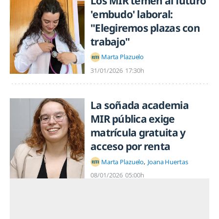
Los MIR temen al futuro
'embudo' laboral:
"Elegiremos plazas con
trabajo"
Marta Plazuelo
31/01/2026
17:30h
La soñada academia
MIR pública exige
matrícula gratuita y
acceso por renta
Marta Plazuelo
Joana Huertas
08/01/2026
05:00h