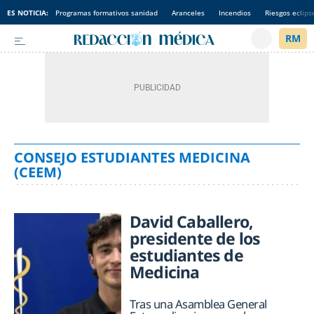
ES NOTICIA:
Programas formativos sanidad
Aranceles
Incendios
Riesgos eclips
CONSEJO ESTUDIANTES MEDICINA
(CEEM)
David Caballero,
presidente de los
estudiantes de
Medicina
Tras una Asamblea General