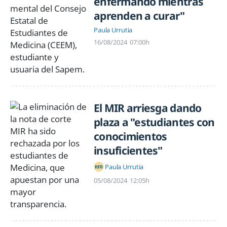
enfermando mientras
aprenden a curar"
Paula Urrutia
16/08/2024
07:00h
El MIR arriesga dando
plaza a "estudiantes con
conocimientos
insuficientes"
Paula Urrutia
05/08/2024
12:05h