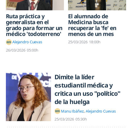
Ruta práctica y
El alumnado de
generalista en el
Medicina busca
grado para formar un
recuperar la 'fe' en
médico 'todoterreno'
menos de un mes
25/03/2026
18:00h
Alejandro Cuevas
26/03/2026
05:00h
Dimite la líder
estudiantil médica y
critica un uso "político"
de la huelga
Manu Ibáñez
Alejandro Cuevas
25/03/2026
05:30h