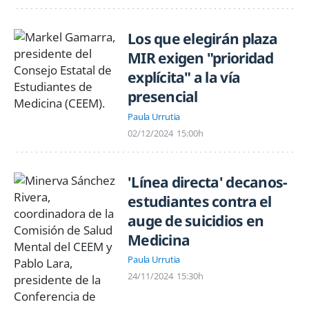
Los que elegirán plaza
MIR exigen "prioridad
explícita" a la vía
presencial
Paula Urrutia
02/12/2024
15:00h
'Línea directa' decanos-
estudiantes contra el
auge de suicidios en
Medicina
Paula Urrutia
24/11/2024
15:30h