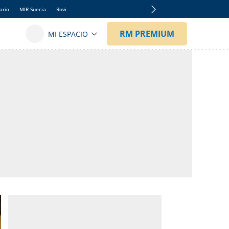
ario
MIR Suecia
Rovi