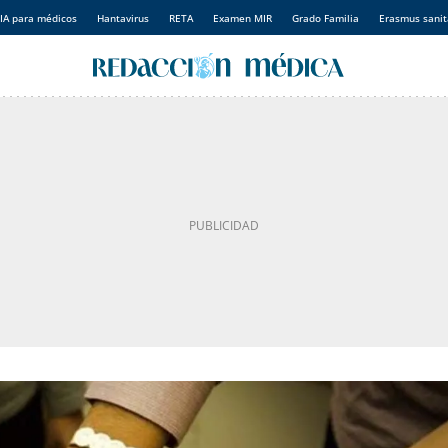
IA para médicos
Hantavirus
RETA
Examen MIR
Grado Familia
Erasmus sanit