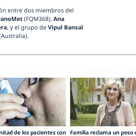
ión entre dos miembros del
NanoMet
(FQM368),
Ana
era
, y el grupo de
Vipul Bansal
Australia).
mitad de los pacientes con
Familia reclama un peso 