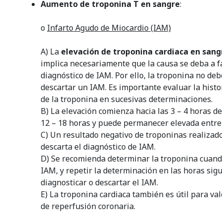
Aumento de troponina T en sangre
:
o
Infarto Agudo de Miocardio (IAM)
A) La
elevación de troponina cardiaca en sangr
implica necesariamente que la causa se deba a fa
diagnóstico de IAM. Por ello, la troponina no de
descartar un IAM. Es importante evaluar la histor
de la troponina en sucesivas determinaciones.
B) La elevación comienza hacia las 3 – 4 horas de
12 – 18 horas y puede permanecer elevada entre 
C) Un resultado negativo de troponinas realizado 
descarta el diagnóstico de IAM.
D) Se recomienda determinar la troponina cuan
IAM, y repetir la determinación en las horas sig
diagnosticar o descartar el IAM.
E) La troponina cardiaca también es útil para val
de reperfusión coronaria.