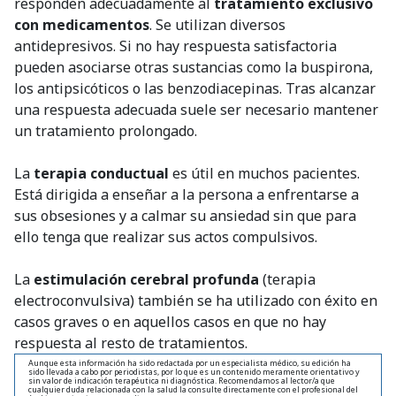
responden adecuadamente al
tratamiento exclusivo
con medicamentos
. Se utilizan diversos
antidepresivos. Si no hay respuesta satisfactoria
pueden asociarse otras sustancias como la buspirona,
los antipsicóticos o las benzodiacepinas. Tras alcanzar
una respuesta adecuada suele ser necesario mantener
un tratamiento prolongado.
La
terapia conductual
es útil en muchos pacientes.
Está dirigida a enseñar a la persona a enfrentarse a
sus obsesiones y a calmar su ansiedad sin que para
ello tenga que realizar sus actos compulsivos.
La
estimulación cerebral profunda
(terapia
electroconvulsiva) también se ha utilizado con éxito en
casos graves o en aquellos casos en que no hay
respuesta al resto de tratamientos.
Aunque esta información ha sido redactada por un especialista médico, su edición ha
sido llevada a cabo por periodistas, por lo que es un contenido meramente orientativo y
sin valor de indicación terapéutica ni diagnóstica. Recomendamos al lector/a que
cualquier duda relacionada con la salud la consulte directamente con el profesional del