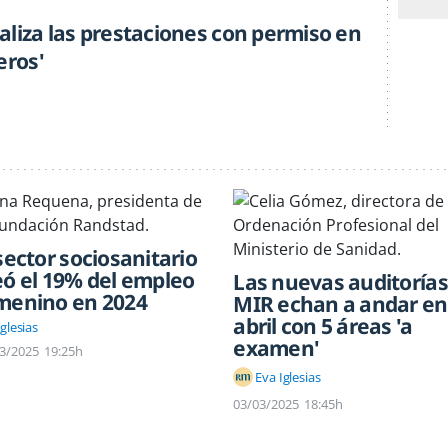
aliza las prestaciones con permiso en
eros'
 sector sociosanitario
eó el 19% del empleo
Las nuevas auditorías
menino en 2024
MIR echan a andar en
abril con 5 áreas 'a
glesias
examen'
3/2025
19:25h
Eva Iglesias
03/03/2025
18:45h