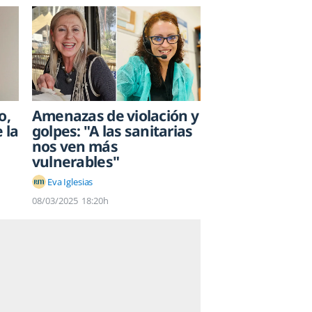
o,
Amenazas de violación y
 la
golpes: "A las sanitarias
nos ven más
vulnerables"
Eva Iglesias
08/03/2025
18:20h