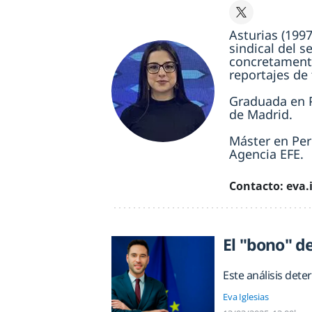
Asturias (199
sindical del s
concretamente
reportajes de
Graduada en P
de Madrid.
Máster en Per
Agencia EFE.
Contacto: eva
El "bono" d
Este análisis det
Eva Iglesias