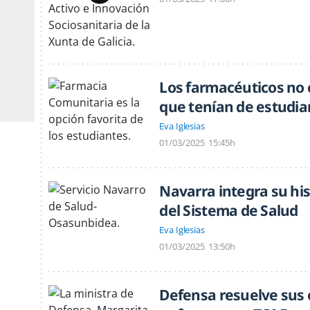
Los farmacéuticos no 
que tenían de estudia
Eva Iglesias
01/03/2025
15:45h
Navarra integra su his
del Sistema de Salud
Eva Iglesias
01/03/2025
13:50h
Defensa resuelve sus 