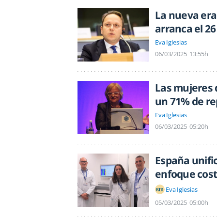
La nueva era 
arranca el 2
Eva Iglesias
06/03/2025
13:55h
Las mujeres 
un 71% de re
Eva Iglesias
06/03/2025
05:20h
España unifi
enfoque cost
Eva Iglesias
05/03/2025
05:00h