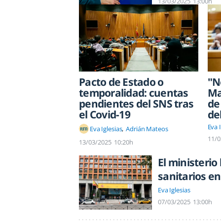
13/03/2025
13:00h
Pacto de Estado o
"N
temporalidad: cuentas
Ma
pendientes del SNS tras
de
el Covid-19
de
Eva I
Eva Iglesias
Adrián Mateos
11/0
13/03/2025
10:20h
El ministerio
sanitarios e
Eva Iglesias
07/03/2025
13:00h