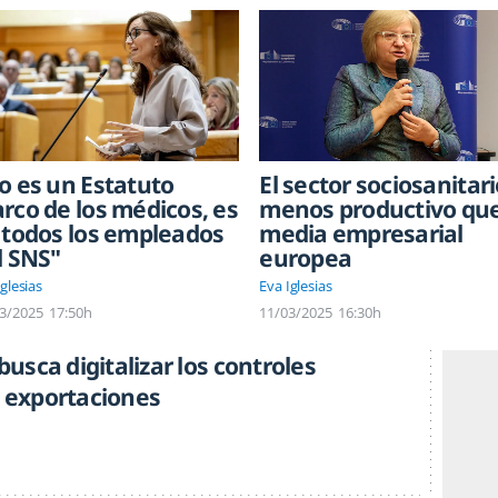
o es un Estatuto
El sector sociosanitari
rco de los médicos, es
menos productivo que
 todos los empleados
media empresarial
l SNS"
europea
glesias
Eva Iglesias
3/2025
17:50h
11/03/2025
16:30h
 busca digitalizar los controles
n exportaciones