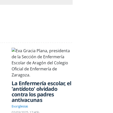
La Enfermería escolar, el
'antídoto' olvidado
contra los padres
antivacunas
Eva Iglesias
02/03/2025
17:40h