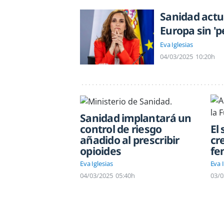
Sanidad actu
Europa sin 'p
Eva Iglesias
04/03/2025
10:20h
Sanidad implantará un
control de riesgo
El
añadido al prescribir
cr
opioides
fe
Eva Iglesias
Eva I
04/03/2025
05:40h
03/0