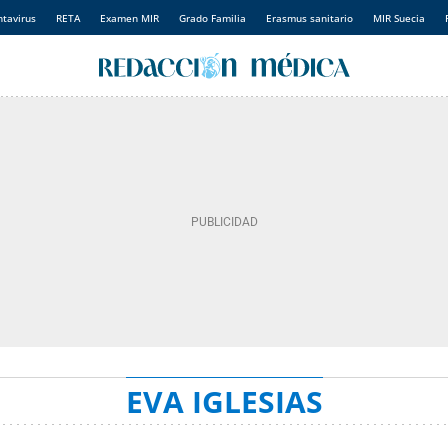
tavirus
RETA
Examen MIR
Grado Familia
Erasmus sanitario
MIR Suecia
EVA IGLESIAS