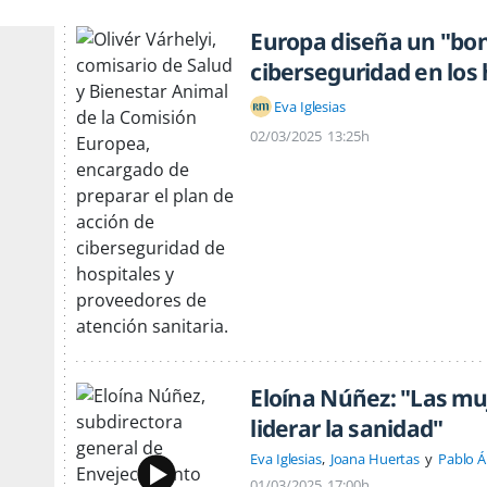
Europa diseña un "bon
ciberseguridad en los 
Eva Iglesias
02/03/2025
13:25h
Eloína Núñez: "Las m
liderar la sanidad"
Eva Iglesias
Joana Huertas
Pablo Á
01/03/2025
17:00h