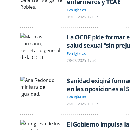
enfermeros y TCAE
Eva Iglesias
01/03/2025
12:05h
La OCDE pide formar 
salud sexual "sin preju
Eva Iglesias
28/02/2025
17:50h
Sanidad exigirá forma
en las oposiciones al 
Eva Iglesias
26/02/2025
15:05h
El Gobierno impulsa la