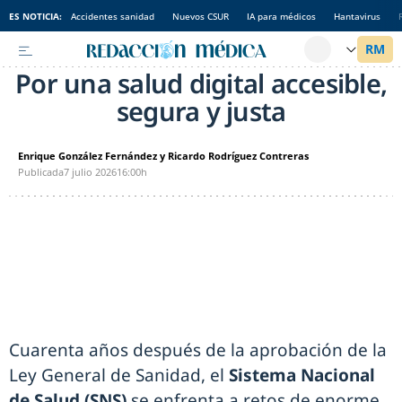
ES NOTICIA:
Accidentes sanidad
Nuevos CSUR
IA para médicos
Hantavirus
Por una salud digital accesible,
segura y justa
Enrique González Fernández y Ricardo Rodríguez Contreras
Publicada
7 julio 2026
16:00h
Cuarenta años después de la aprobación de la
Ley General de Sanidad, el
Sistema Nacional
de Salud (SNS)
se enfrenta a retos de enorme