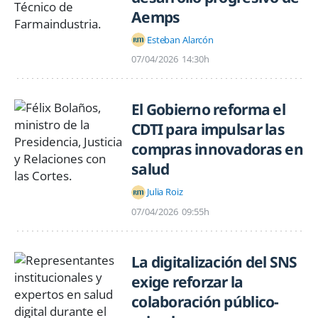
Aemps
Esteban Alarcón
07/04/2026
14:30h
El Gobierno reforma el
CDTI para impulsar las
compras innovadoras en
salud
Julia Roiz
07/04/2026
09:55h
La digitalización del SNS
exige reforzar la
colaboración público-