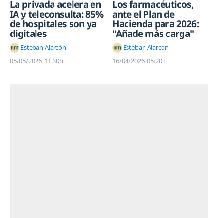
La privada acelera en
Los farmacéuticos,
IA y teleconsulta: 85%
ante el Plan de
de hospitales son ya
Hacienda para 2026:
digitales
"Añade más carga"
Esteban Alarcón
Esteban Alarcón
05/05/2026
11:30h
16/04/2026
05:20h