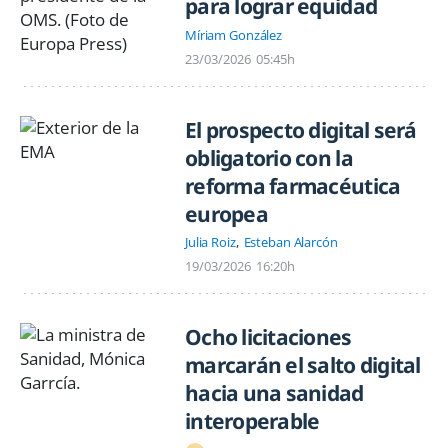
para lograr equidad
Míriam González
23/03/2026
05:45h
El prospecto digital será
obligatorio con la
reforma farmacéutica
europea
Julia Roiz
Esteban Alarcón
19/03/2026
16:20h
Ocho licitaciones
marcarán el salto digital
hacia una sanidad
interoperable