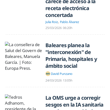
carece de acceso a la
receta electrónica
concertada
Julia Roiz
Pablo Álvarez
25/03/2026
06:20h
Baleares planea la
"interconexión" de
Primaria, hospitales y
ámbito social
David Punzano
24/03/2026
13:05h
La OMS urge a corregir
sesgos en la IA sanitaria