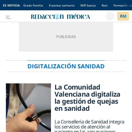
ES NOTICIA:
Grado Familia
Erasmus sanitario
MIR Suecia
Rovi
Formación sa
DIGITALIZACIÓN SANIDAD
La Comunidad
Valenciana digitaliza
la gestión de quejas
en sanidad
La Conselleria de Sanidad integra
los servicios de atención al
paciente en las agrupaciones