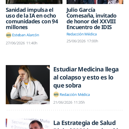
Sanidad impulsa el
Julio García
uso de la IA en ocho
Comesaña, invitado
comunidades con 94
de honor del XXVIII
millones
Encuentro de IDIS
Redacción Médica
Esteban Alarcón
25/06/2026
17:00h
27/06/2026
11:40h
Estudiar Medicina llega
al colapso y esto es lo
que sobra
Redacción Médica
21/06/2026
11:35h
La Estrategia de Salud