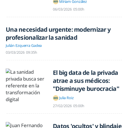
Míriam González
06/03/2026
05:00h
Una necesidad urgente: modernizar y
profesionalizar la sanidad
Julián Ezquerra Gadea
03/03/2026
09:35h
El big data de la privada
atrae a sus médicos:
"Disminuye burocracia"
Julia Roiz
27/02/2026
05:00h
Datos 'ocultos' y blindaje