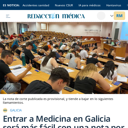
ES NOTICIA:
Accidentes sanidad
Nuevos CSUR
IA para médicos
Hantavirus
La nota de corte publicada es provisional, y tiende a bajar en lo siguientes
llamamientos.
GALICIA
Entrar a Medicina en Galicia
será más fácil con una nota por