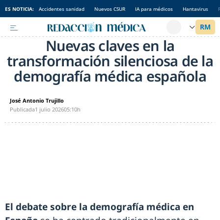
ES NOTICIA:
Accidentes sanidad
Nuevos CSUR
IA para médicos
Hantavirus
Nuevas claves en la
transformación silenciosa de la
demografía médica española
José Antonio Trujillo
Publicada
1 julio 2026
05:10h
El debate sobre la demografía médica en