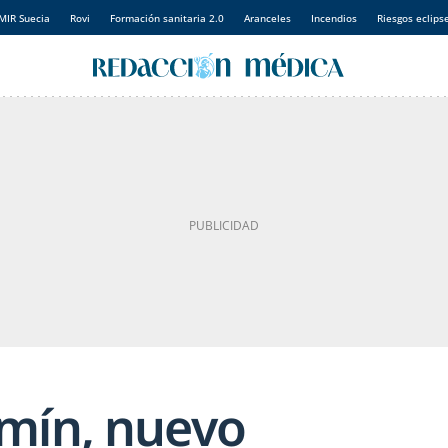
MIR Suecia
Rovi
Formación sanitaria 2.0
Aranceles
Incendios
Riesgos eclips
mín, nuevo