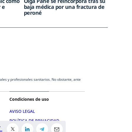
nic como
Olga Pané se reincorpora tras su
r e
baja médica por una fractura de
peroné
les y profesionales sanitarios. No obstante, ante
Condiciones de uso
AVISO LEGAL
POLÍTICA DE PRIVACIDAD
POLÍTICA DE COOKIES