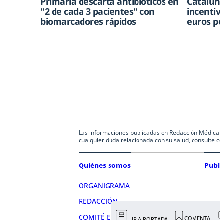
Primaria descarta antibióticos en
Cataluñ
"2 de cada 3 pacientes" con
incenti
biomarcadores rápidos
euros p
Las informaciones publicadas en Redacción Médica co
cualquier duda relacionada con su salud, consulte c
Quiénes somos
Publ
ORGANIGRAMA
REDACCIÓN
COMITÉ EDITORIAL
COMENTA
IR A PORTADA