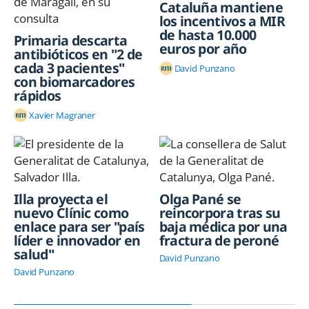
Cataluña mantiene
los incentivos a MIR
de hasta 10.000
Primaria descarta
euros por año
antibióticos en "2 de
cada 3 pacientes"
David Punzano
con biomarcadores
rápidos
Xavier Magraner
Illa proyecta el
Olga Pané se
nuevo Clínic como
reincorpora tras su
enlace para ser "país
baja médica por una
líder e innovador en
fractura de peroné
salud"
David Punzano
David Punzano