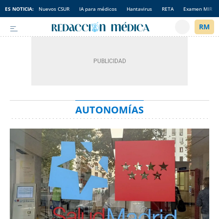
ES NOTICIA:
Nuevos CSUR
IA para médicos
Hantavirus
RETA
Examen MIR
AUTONOMÍAS