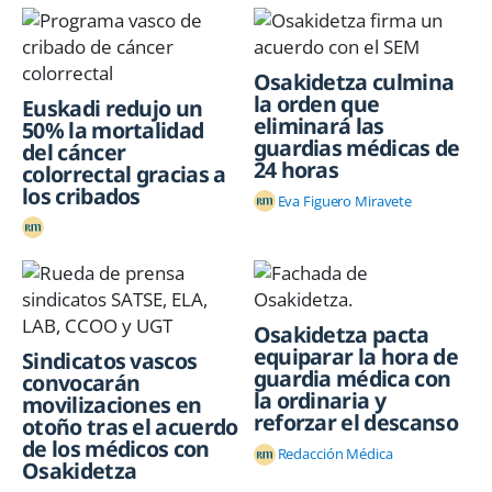
Osakidetza culmina
la orden que
Euskadi redujo un
eliminará las
50% la mortalidad
guardias médicas de
del cáncer
24 horas
colorrectal gracias a
los cribados
Eva Figuero Miravete
Osakidetza pacta
equiparar la hora de
Sindicatos vascos
guardia médica con
convocarán
la ordinaria y
movilizaciones en
reforzar el descanso
otoño tras el acuerdo
de los médicos con
Redacción Médica
Osakidetza