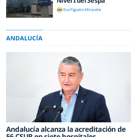
Nivel I del Sespa
Eva Figuero Miravete
ANDALUCÍA
Andalucía alcanza la acreditación de
56 CSUR en siete hospitales