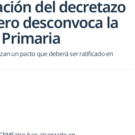
ación del decretazo
ero desconvoca la
 Primaria
zan un pacto que deberá ser ratificado en
y CEMSatse han alcanzado en