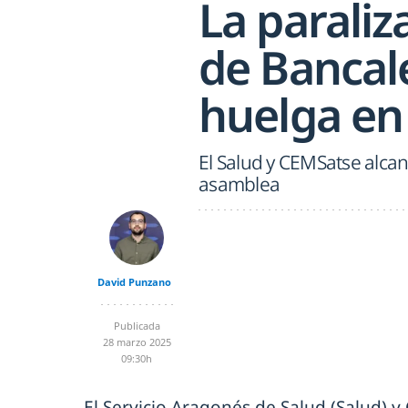
La paraliz
de Bancal
huelga en
El Salud y CEMSatse alcan
asamblea
David Punzano
Publicada
28 marzo 2025
09:30h
El Servicio Aragonés de Salud (Salud) 