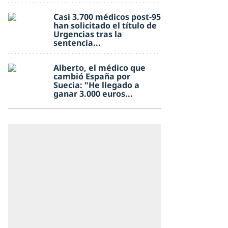
Casi 3.700 médicos post-95
han solicitado el título de
Urgencias tras la
sentencia...
Alberto, el médico que
cambió España por
Suecia: "He llegado a
ganar 3.000 euros...