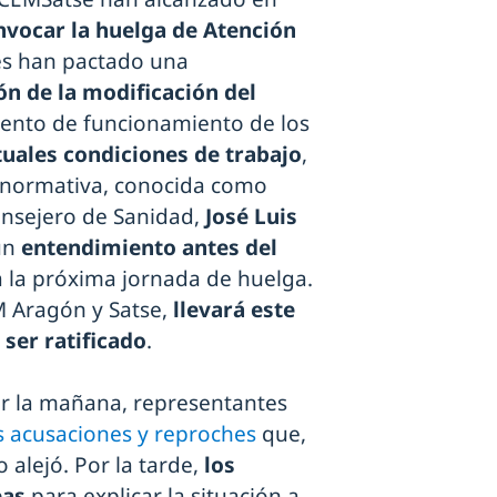
vocar la huelga de Atención
tes han pactado una
ón de la modificación del
mento de funcionamiento de los
uales condiciones de trabajo
,
a normativa, conocida como
consejero de Sanidad,
José Luis
 un
entendimiento antes del
a la próxima jornada de huelga.
 Aragón y Satse,
llevará este
ser ratificado
.
r la mañana, representantes
s acusaciones y reproches
que,
 alejó. Por la tarde,
los
eas
para explicar la situación a