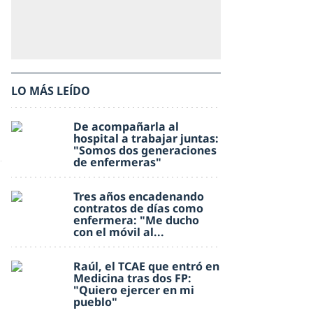
LO MÁS LEÍDO
De acompañarla al
hospital a trabajar juntas:
"Somos dos generaciones
de enfermeras"
Tres años encadenando
contratos de días como
enfermera: "Me ducho
con el móvil al...
Raúl, el TCAE que entró en
Medicina tras dos FP:
"Quiero ejercer en mi
pueblo"