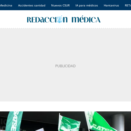
Medicina
Accidentes sanidad
Nuevos CSUR
IA para médicos
Hantavirus
RET