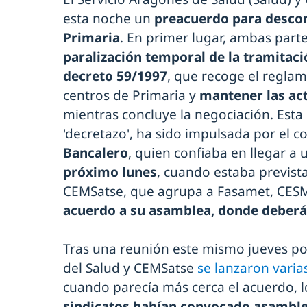
esta noche un
preacuerdo para descon
Primaria
. En primer lugar, ambas par
paralización temporal de la tramitaci
decreto 59/1997
, que recoge el regla
centros de Primaria y
mantener las act
mientras concluye la negociación. Est
'decretazo', ha sido impulsada por el 
Bancalero
, quien confiaba en llegar a
próximo lunes
, cuando estaba previst
CEMSatse, que agrupa a Fasamet, CESM
acuerdo a su asamblea, donde deberá 
Tras una reunión este mismo jueves po
del Salud y CEMSatse
se lanzaron varia
cuando parecía más cerca el acuerdo, lo
sindicatos habían convocado asambl