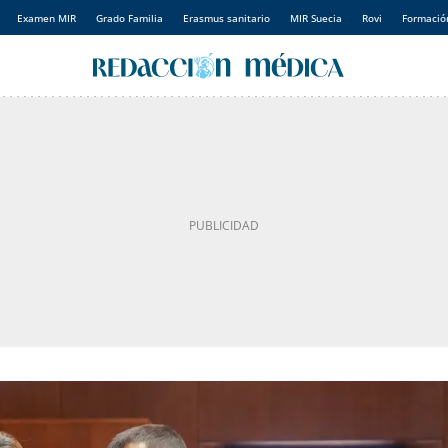
Examen MIR
Grado Familia
Erasmus sanitario
MIR Suecia
Rovi
Formación