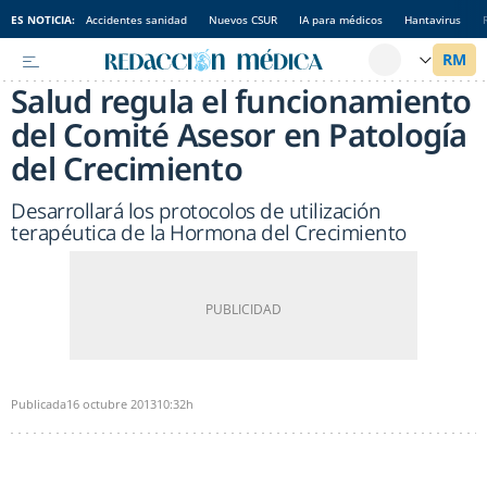
ES NOTICIA:
Accidentes sanidad
Nuevos CSUR
IA para médicos
Hantavirus
Salud regula el funcionamiento
del Comité Asesor en Patología
del Crecimiento
Desarrollará los protocolos de utilización
terapéutica de la Hormona del Crecimiento
Publicada
16 octubre 2013
10:32h