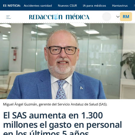
ES NOTICIA:
Accidentes sanidad
Nuevos CSUR
IA para médicos
Hantavirus
Miguel Ángel Guzmán, gerente del Servicio Andaluz de Salud (SAS).
El SAS aumenta en 1.300
millones el gasto en personal
en los últimos 5 años