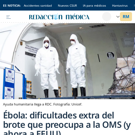
ES NOTICIA:
Accidentes sanidad
Nuevos CSUR
IA para médicos
Hantavirus
Ayuda humanitaria llega a RDC. Fotografía: Unicef.
Ébola: dificultades extra del
brote que preocupa a la OMS (y
ahora a EEUU)