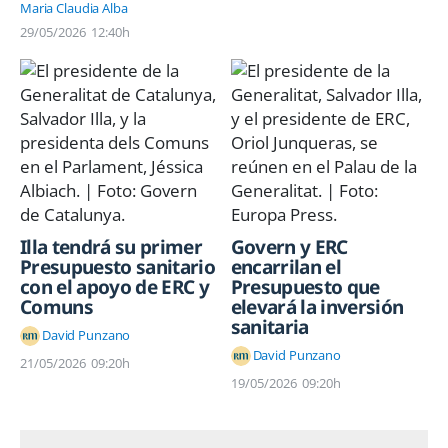
Maria Claudia Alba
29/05/2026
12:40h
Illa tendrá su primer
Govern y ERC
Presupuesto sanitario
encarrilan el
con el apoyo de ERC y
Presupuesto que
Comuns
elevará la inversión
sanitaria
David Punzano
David Punzano
21/05/2026
09:20h
19/05/2026
09:20h