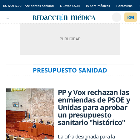
ES NOTICIA:
Accidentes sanidad
Nuevos CSUR
IA para médicos
Hantavirus
PRESUPUESTO SANIDAD
PP y Vox rechazan las
enmiendas de PSOE y
Unidas para aprobar
un presupuesto
sanitario "histórico"
La cifra designada para la