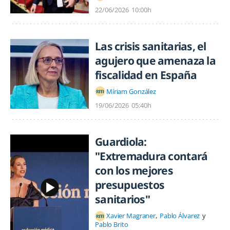
22/06/2026
10:00h
Las crisis sanitarias, el
agujero que amenaza la
fiscalidad en España
Míriam González
19/06/2026
05:40h
Guardiola:
"Extremadura contará
con los mejores
presupuestos
sanitarios"
Xavier Magraner
Pablo Álvarez
Pablo Brito