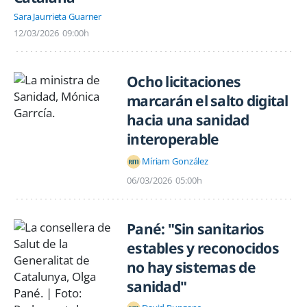
Sara Jaurrieta Guarner
12/03/2026
09:00h
Ocho licitaciones
marcarán el salto digital
hacia una sanidad
interoperable
Míriam González
06/03/2026
05:00h
Pané: "Sin sanitarios
estables y reconocidos
no hay sistemas de
sanidad"