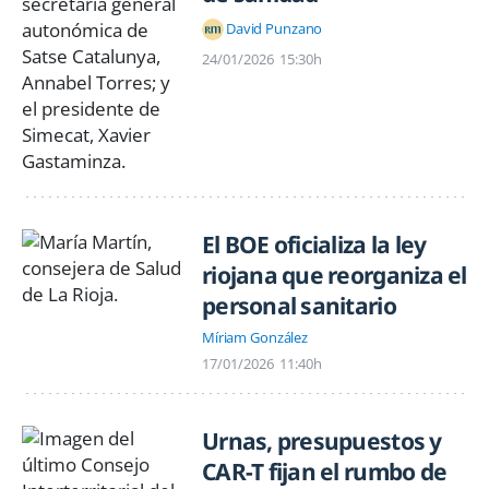
David Punzano
24/01/2026
15:30h
El BOE oficializa la ley
riojana que reorganiza el
personal sanitario
Míriam González
17/01/2026
11:40h
Urnas, presupuestos y
CAR-T fijan el rumbo de