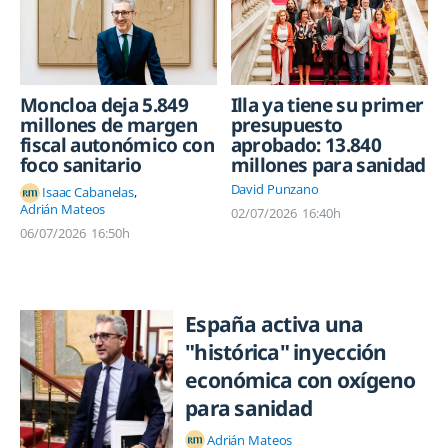
Moncloa deja 5.849
Illa ya tiene su primer
millones de margen
presupuesto
fiscal autonómico con
aprobado: 13.840
foco sanitario
millones para sanidad
David Punzano
Isaac Cabanelas
Adrián Mateos
02/07/2026
16:40h
06/07/2026
16:50h
España activa una
"histórica" inyección
económica con oxígeno
para sanidad
Adrián Mateos