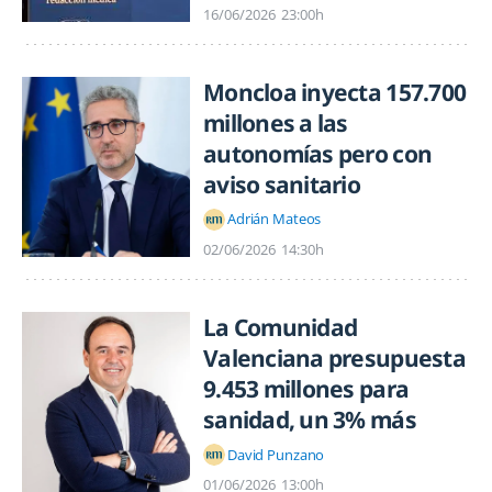
16/06/2026
23:00h
Moncloa inyecta 157.700
millones a las
autonomías pero con
aviso sanitario
Adrián Mateos
02/06/2026
14:30h
La Comunidad
Valenciana presupuesta
9.453 millones para
sanidad, un 3% más
David Punzano
01/06/2026
13:00h