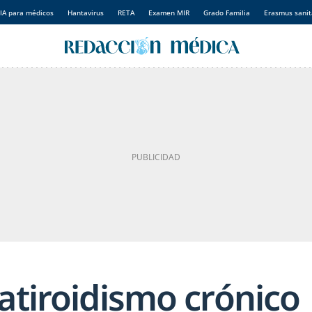
IA para médicos
Hantavirus
RETA
Examen MIR
Grado Familia
Erasmus sanit
atiroidismo crónico