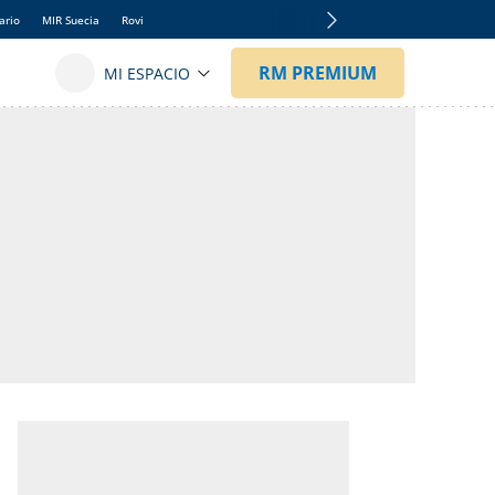
ario
MIR Suecia
Rovi