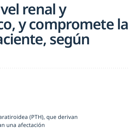
vel renal y
co, y compromete la
aciente, según
aratiroidea (PTH), que derivan
an una afectación