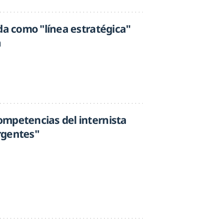
da como "línea estratégica"
a
mpetencias del internista
rgentes"