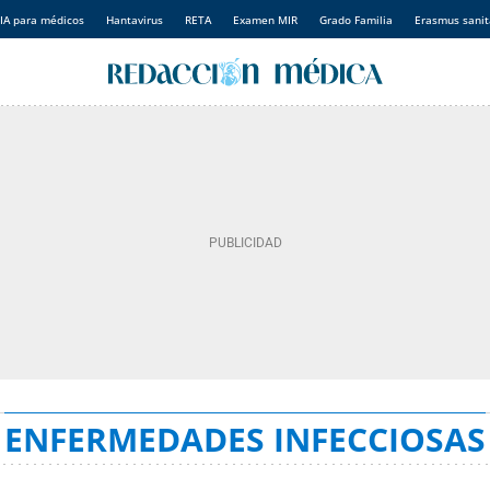
IA para médicos
Hantavirus
RETA
Examen MIR
Grado Familia
Erasmus sanit
ENFERMEDADES INFECCIOSAS