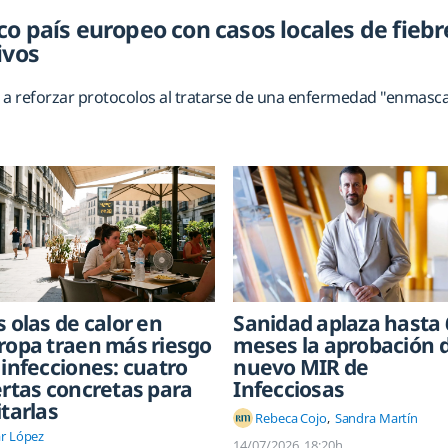
co país europeo con casos locales de fieb
ivos
 a reforzar protocolos al tratarse de una enfermedad "enmasca
Sanidad aplaza hasta 
s olas de calor en
meses la aprobación d
ropa traen más riesgo
nuevo MIR de
 infecciones: cuatro
Infecciosas
ertas concretas para
itarlas
Rebeca Cojo
Sandra Martín
r López
14/07/2026
18:20h