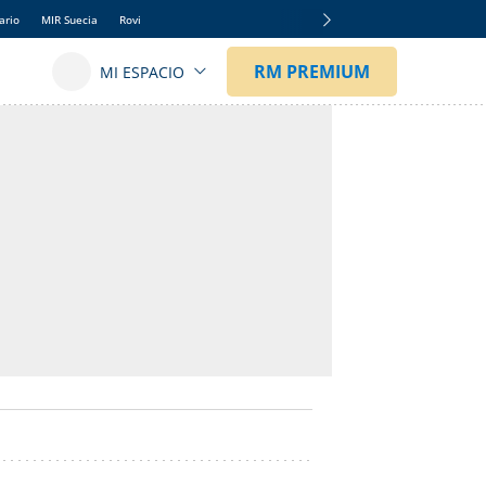
ario
MIR Suecia
Rovi