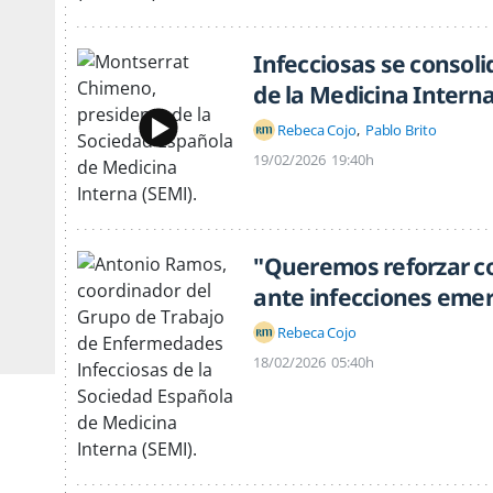
Infecciosas se consoli
de la Medicina Intern
Rebeca Cojo
Pablo Brito
19/02/2026
19:40h
"Queremos reforzar co
ante infecciones eme
Rebeca Cojo
18/02/2026
05:40h