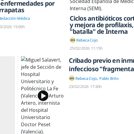
 enfermedades por
rrapatas
Ciclos antibióticos cor
Redacción Médica
y mejora de profilaxis,
3/2026
15:00h
"batalla" de Interna
Rebeca Cojo
25/02/2026
11:15h
Cribado previo en inm
infeccioso "fragment
Rebeca Cojo
Pablo Brito
23/02/2026
17:30h