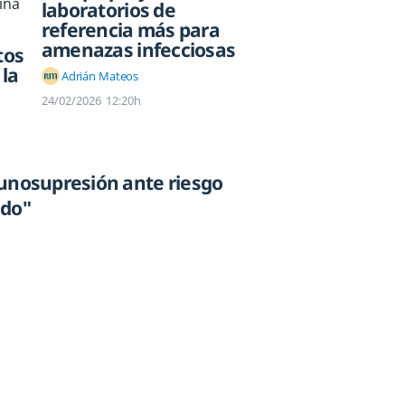
laboratorios de
referencia más para
amenazas infecciosas
tos
 la
Adrián Mateos
24/02/2026
12:20h
unosupresión ante riesgo
ado"