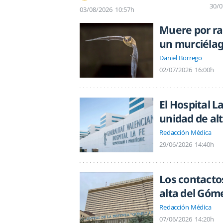
30/0
03/08/2026
10:57h
Muere por ra
un murciélag
Daniel Borrego
02/07/2026
16:00h
El Hospital L
unidad de al
Redacción Médica
29/06/2026
14:40h
Los contactos
alta del Góme
Redacción Médica
07/06/2026
14:20h