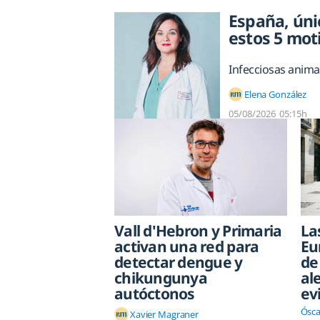
España, úni
estos 5 mot
Infecciosas anima
Elena González
05/08/2026
05:15h
Vall d'Hebron y Primaria
La
activan una red para
Eu
detectar dengue y
de
chikungunya
al
autóctonos
ev
Ósca
Xavier Magraner