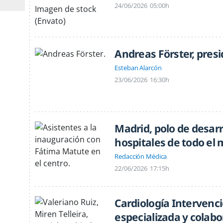
24/06/2026
05:00h
Andreas Förster, pres
Esteban Alarcón
23/06/2026
16:30h
Madrid, polo de desarr
hospitales de todo el
Redacción Médica
22/06/2026
17:15h
Cardiología Intervenci
especializada y colabo