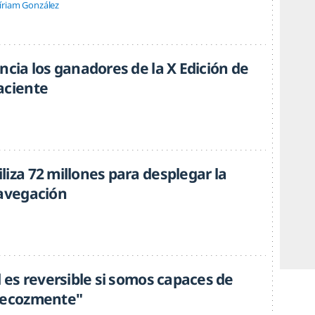
íriam González
ncia los ganadores de la X Edición de
aciente
iza 72 millones para desplegar la
navegación
d es reversible si somos capaces de
recozmente"