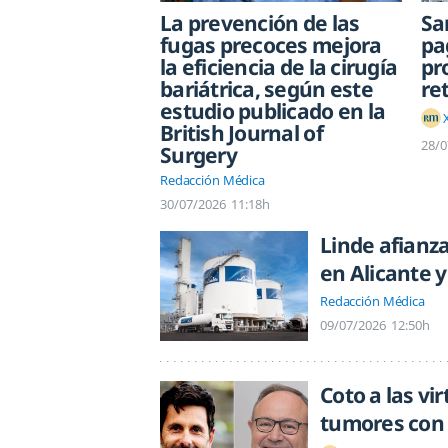
La prevención de las
Sa
fugas precoces mejora
pa
la eficiencia de la cirugía
pr
bariátrica, según este
re
estudio publicado en la
British Journal of
28/0
Surgery
Redacción Médica
30/07/2026
11:18h
Linde afianza
en Alicante 
Redacción Médica
09/07/2026
12:50h
Coto a las vi
tumores con