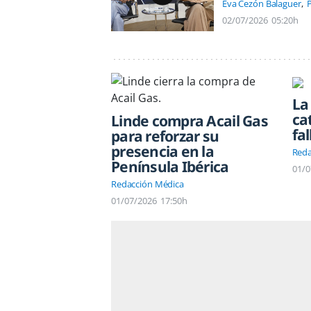
Eva Cezón Balaguer
P
02/07/2026
05:20h
La
ca
Linde compra Acail Gas
fa
para reforzar su
presencia en la
Reda
Península Ibérica
01/0
Redacción Médica
01/07/2026
17:50h