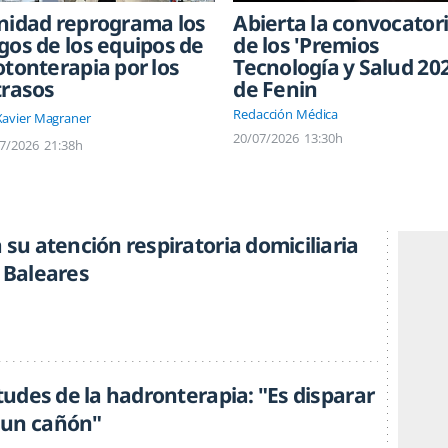
Abierta la convocator
nidad reprograma los
de los 'Premios
gos de los equipos de
Tecnología y Salud 20
otonterapia por los
de Fenin
trasos
Redacción Médica
Xavier Magraner
20/07/2026
13:30h
7/2026
21:38h
 su atención respiratoria domiciliaria
y Baleares
rtudes de la hadronterapia: "Es disparar
 un cañón"