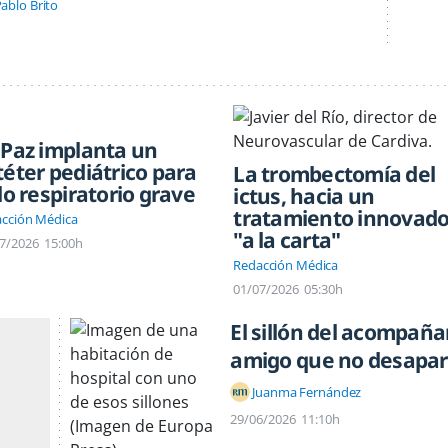
ablo Brito
 Paz implanta un
téter pediátrico para
La trombectomía del
llo respiratorio grave
ictus, hacia un
tratamiento innovado
cción Médica
"a la carta"
7/2026
15:00h
Redacción Médica
01/07/2026
05:30h
El sillón del acompaña
amigo que no desapa
Juanma Fernández
29/06/2026
11:10h