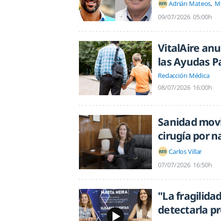
Adrián Mateos
M
09/07/2026
05:00h
VitalAire anu
las Ayudas P
Redacción Médica
08/07/2026
16:00h
Sanidad movil
cirugía por 
Carlos Villar
07/07/2026
16:50h
"La fragilida
detectarla p