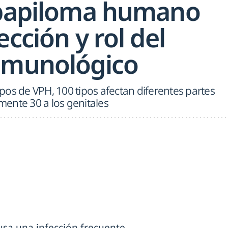
 papiloma humano
ección y rol del
nmunológico
os de VPH, 100 tipos afectan diferentes partes
ente 30 a los genitales
sa una infección frecuente,