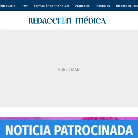
MIR Suecia
Rovi
Formación sanitaria 2.0
Aranceles
Incendios
Riesgos eclips