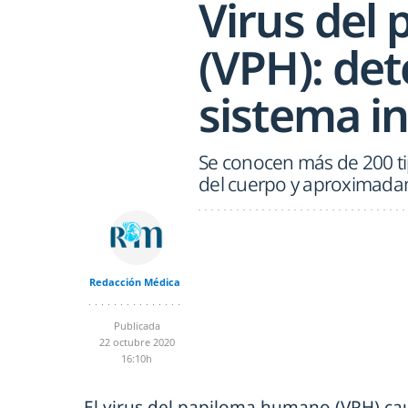
Virus del
(VPH): det
sistema i
Se conocen más de 200 tip
del cuerpo y aproximadam
Redacción Médica
Publicada
22 octubre 2020
16:10h
El virus del papiloma humano (VPH) cau