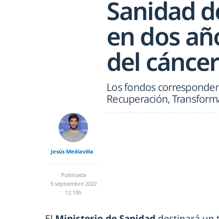
Sanidad d
en dos añ
del cánce
Los fondos corresponden 
Recuperación, Transforma
Jesús Mediavilla
Publicada
5 septiembre 2022
12:10h
El
Ministerio de Sanidad
destinará un 