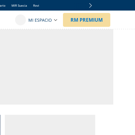
ario
MIR Suecia
Rovi