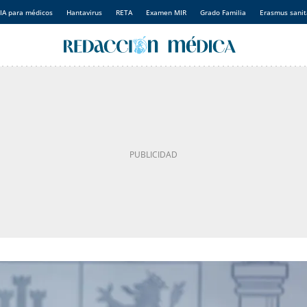
IA para médicos
Hantavirus
RETA
Examen MIR
Grado Familia
Erasmus sanit