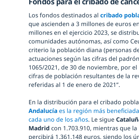
Fondos para el cribado de cánce
Los fondos destinados al
cribado pobla
que ascienden a 3 millones de euros en 
millones en el ejercicio 2023, se distrib
comunidades autónomas, así como Ceut
criterio la población diana (personas d
actuaciones según las cifras del padró
1065/2021, de 30 de noviembre, por el q
cifras de población resultantes de la r
referidas al 1 de enero de 2021”.
En la distribución para el cribado pobla
Andalucía
es la región más beneficiad
cada uno de los años
. Le sigue
Catalu
Madrid
con 1.703.910, mientras que la
percibirá 1.361.148 euros, siendo los ún