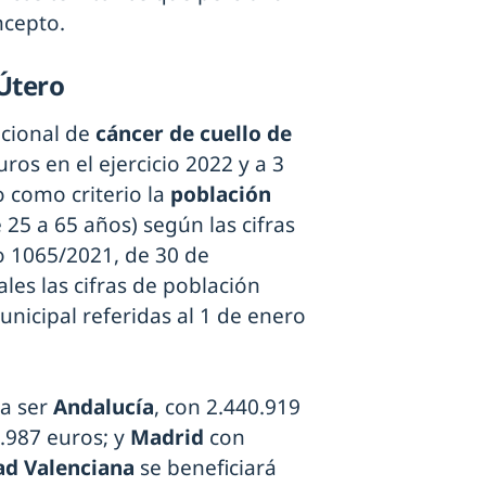
ncepto.
 Útero
acional de
cáncer de cuello de
ros en el ejercicio 2022 y a 3
o como criterio la
población
 25 a 65 años) según las cifras
o 1065/2021, de 30 de
les las cifras de población
unicipal referidas al 1 de enero
 a ser
Andalucía
, con 2.440.919
0.987 euros; y
Madrid
con
d Valenciana
se beneficiará