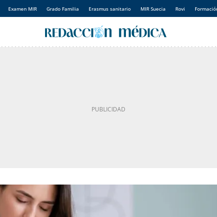
Examen MIR
Grado Familia
Erasmus sanitario
MIR Suecia
Rovi
Formación