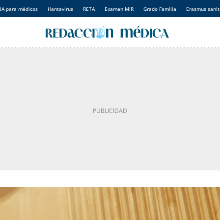
IA para médicos
Hantavirus
RETA
Examen MIR
Grado Familia
Erasmus sanit