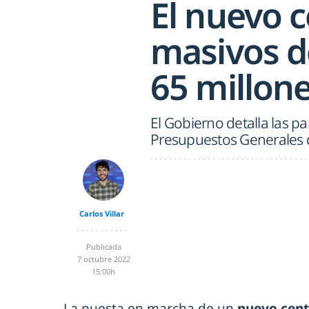
El nuevo 
masivos d
65 millon
El Gobierno detalla las p
Presupuestos Generales 
Carlos Villar
Publicada
7 octubre 2022
15:00h
La puesta en marcha de un
nuevo cent