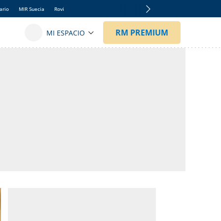
ario
MIR Suecia
Rovi