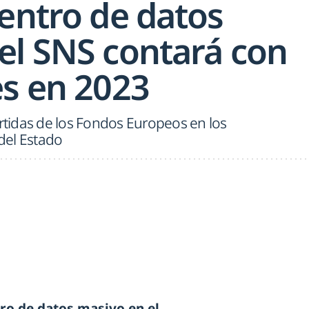
centro de datos
el SNS contará con
es en 2023
artidas de los Fondos Europeos en los
del Estado
ro de datos masivo en el