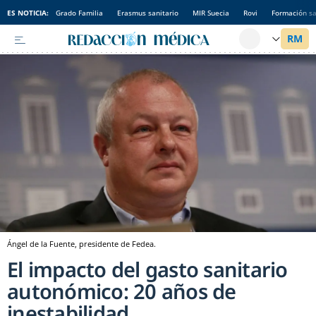
ES NOTICIA:
Grado Familia
Erasmus sanitario
MIR Suecia
Rovi
Formación sa
Ángel de la Fuente, presidente de Fedea.
El impacto del gasto sanitario
autonómico: 20 años de
inestabilidad