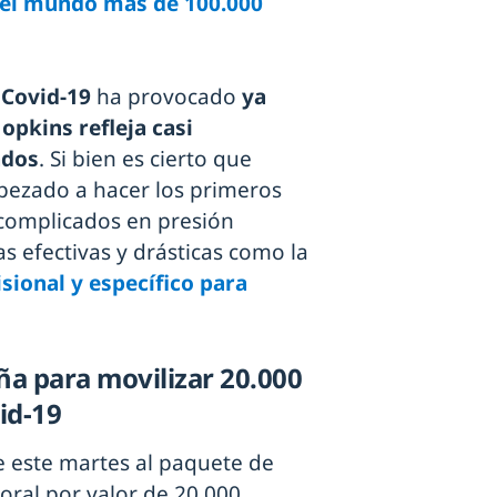
o el mundo más de 100.000
Covid-19
ha provocado
ya
opkins refleja casi
ados
. Si bien es cierto que
ezado a hacer los primeros
 complicados en presión
as efectivas y drásticas como la
isional y específico para
a para movilizar 20.000
id-19
 este martes al paquete de
boral por valor de 20.000