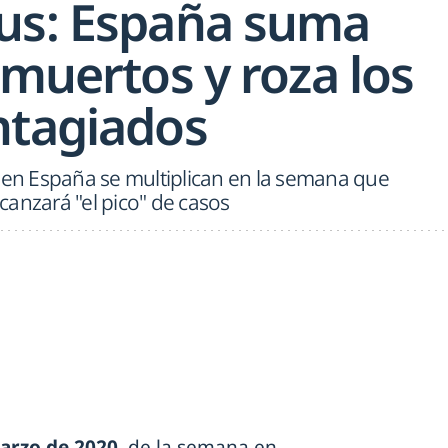
us: España suma
 muertos y roza los
ntagiados
9 en España se multiplican en la semana que
anzará "el pico" de casos
arzo de 2020
, de la semana en