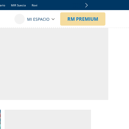
ario
MIR Suecia
Rovi