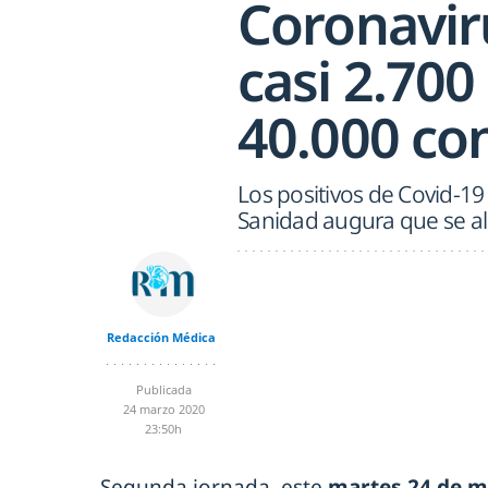
Coronavir
casi 2.700
40.000 co
Los positivos de Covid-1
Sanidad augura que se alc
Redacción Médica
Publicada
24 marzo 2020
23:50h
Segunda jornada, este
martes 24 de m