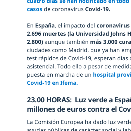
cuatro días se han notificado en tod
casos
de coronavirus
Covid-19.
En
España
, el impacto del
coronavirus 
2.696 muertes (la Universidad Johns H
2.800)
aunque también
más 3.000 cur
ciudades como Madrid, que ya han emp
test rápidos de Covid-19, esperan días
asistencial. Todo ello a pesar de medid
puesta en marcha de un
hospital prov
Covid-19 en Ifema.
23.00 HORAS: Luz verde a Españ
millones de euros contra el Cov
La Comisión Europea ha dado luz verde
ayudas públicas de carácter social y la