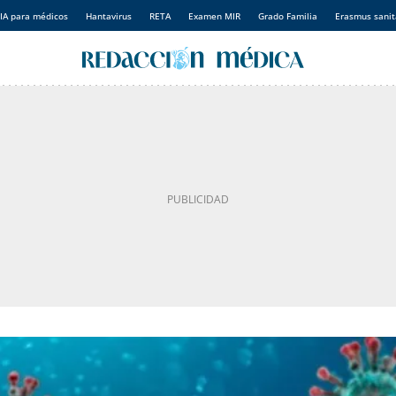
IA para médicos
Hantavirus
RETA
Examen MIR
Grado Familia
Erasmus sanit