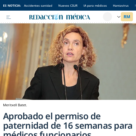
ES NOTICIA:
Accidentes sanidad
Nuevos CSUR
IA para médicos
Hantavirus
Meritxell Batet.
Aprobado el permiso de
paternidad de 16 semanas para
médicos funcionarios