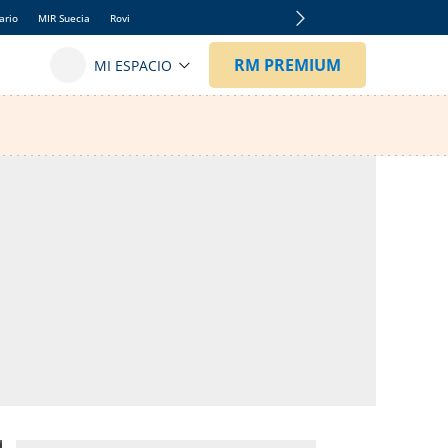
ario
MIR Suecia
Rovi