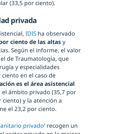
lar (33,5 por ciento).
idad privada
sistencial,
IDIS
ha observado
por ciento de las altas
y
ias. Según el informe, el valor
s el de Traumatología, que
rugía y especialidades
 ciento en el caso de
ación es el área asistencial
 el ámbito privado (35,7 por
 ciento) y la atención a
e el 23,2 por ciento.
sanitario privado
' recogen un
el sector privado en la mejora