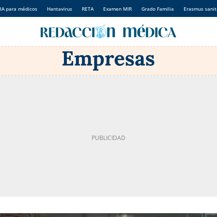
IA para médicos
Hantavirus
RETA
Examen MIR
Grado Familia
Erasmus sanit