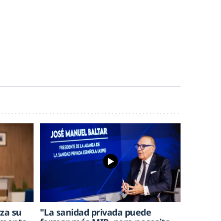
rza su
"La sanidad privada puede