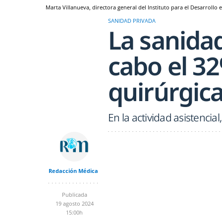
Marta Villanueva, directora general del Instituto para el Desarrollo 
SANIDAD PRIVADA
La sanidad
cabo el 32
quirúrgica
En la actividad asistencial
Redacción Médica
Publicada
19 agosto 2024
15:00h