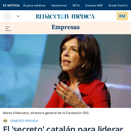
ES NOTICIA:
IA para médicos
Hantavirus
RETA
Examen MIR
Grado Familia
Marta Villanueva, directora general de la Fundación IDIS.
SANIDAD PRIVADA
El 'secreto' catalán para liderar