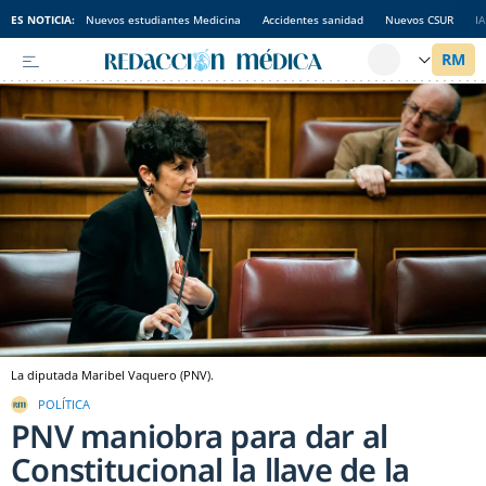
ES NOTICIA:
Nuevos estudiantes Medicina
Accidentes sanidad
Nuevos CSUR
I
La diputada Maribel Vaquero (PNV).
POLÍTICA
PNV maniobra para dar al
Constitucional la llave de la