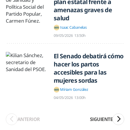
plan estatal frente a
amenazas graves de
salud
Isaac Cabanelas
09/05/2026
13:50h
El Senado debatirá cómo
hacer los partos
accesibles para las
mujeres sordas
Míriam González
04/05/2026
13:00h
ANTERIOR
SIGUIENTE