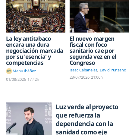
La ley antitabaco
El nuevo margen
encara una dura
fiscal con foco
negociación marcada
sanitario cae por
por su 'esencia' y
segunda vez en el
competencias
Congreso
Isaac Cabanelas
David Punzano
Manu Ibáñez
23/07/2026
21:06h
01/08/2026
17:42h
Luz verde al proyecto
que refuerza la
dependencia con la
sanidad como eje