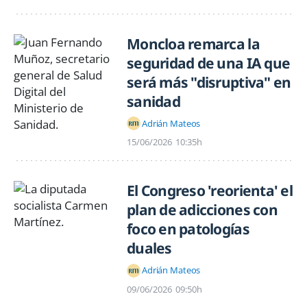
Moncloa remarca la
seguridad de una IA que
será más "disruptiva" en
sanidad
Adrián Mateos
15/06/2026
10:35h
El Congreso 'reorienta' el
plan de adicciones con
foco en patologías
duales
Adrián Mateos
09/06/2026
09:50h