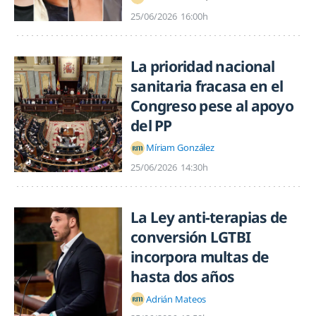
25/06/2026
16:00h
La prioridad nacional
sanitaria fracasa en el
Congreso pese al apoyo
del PP
Míriam González
25/06/2026
14:30h
La Ley anti-terapias de
conversión LGTBI
incorpora multas de
hasta dos años
Adrián Mateos