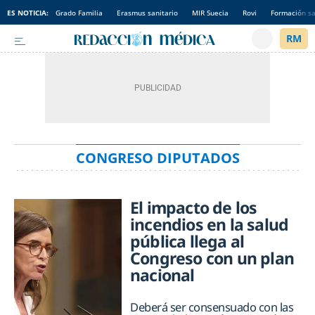
ES NOTICIA:
Grado Familia
Erasmus sanitario
MIR Suecia
Rovi
Formación sa
CONGRESO DIPUTADOS
El impacto de los
incendios en la salud
pública llega al
Congreso con un plan
nacional
Deberá ser consensuado con las