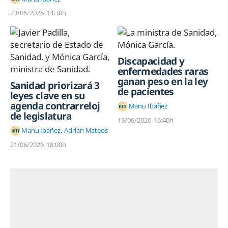
23/06/2026
14:30h
Discapacidad y
enfermedades raras
ganan peso en la ley
Sanidad priorizará 3
de pacientes
leyes clave en su
agenda contrarreloj
Manu Ibáñez
de legislatura
19/06/2026
16:40h
Manu Ibáñez
Adrián Mateos
21/06/2026
18:00h