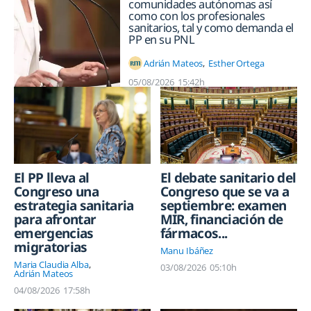
comunidades autónomas así
como con los profesionales
sanitarios, tal y como demanda el
PP en su PNL
Adrián Mateos
Esther Ortega
05/08/2026
15:42h
El debate sanitario del
El PP lleva al
Congreso que se va a
Congreso una
septiembre: examen
estrategia sanitaria
MIR, financiación de
para afrontar
fármacos...
emergencias
migratorias
Manu Ibáñez
Maria Claudia Alba
03/08/2026
05:10h
Adrián Mateos
04/08/2026
17:58h