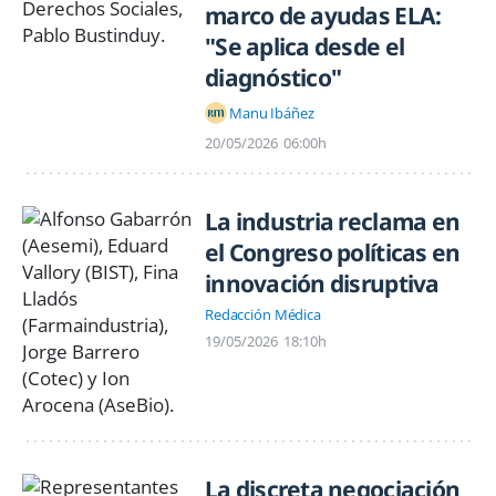
marco de ayudas ELA:
"Se aplica desde el
diagnóstico"
Manu Ibáñez
20/05/2026
06:00h
La industria reclama en
el Congreso políticas en
innovación disruptiva
Redacción Médica
19/05/2026
18:10h
La discreta negociación