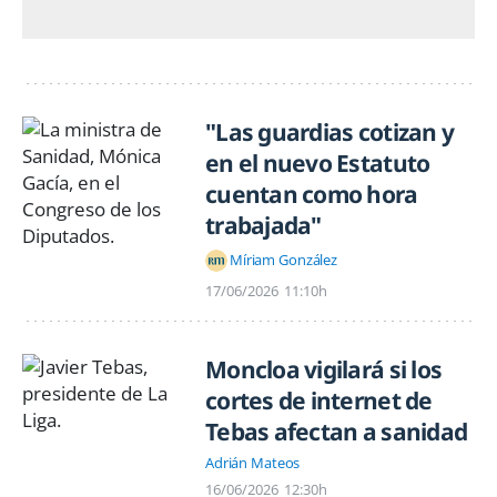
"Las guardias cotizan y
en el nuevo Estatuto
cuentan como hora
trabajada"
Míriam González
17/06/2026
11:10h
Moncloa vigilará si los
cortes de internet de
Tebas afectan a sanidad
Adrián Mateos
16/06/2026
12:30h