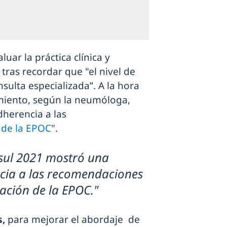
uar la práctica clínica y
tras recordar que "el nivel de
sulta especializada”. A la hora
imiento, según la neumóloga,
herencia a las
n de la EPOC
".
nsul 2021 mostró una
ia a las recomendaciones
zación de la EPOC."
s,
para mejorar el abordaje de