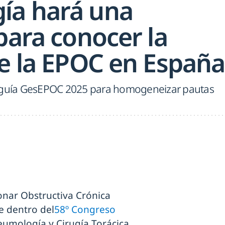
ía hará una
para conocer la
de la EPOC en España
a guía GesEPOC 2025 para homogeneizar pautas
nar Obstructiva Crónica
e dentro del
58º Congreso
eumología y Cirugía Torácica