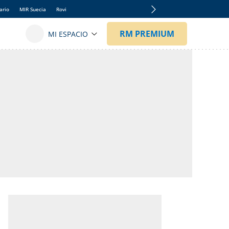
ario
MIR Suecia
Rovi