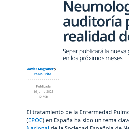
Neumolog
auditoría 
realidad 
Separ publicará la nuev
en los próximos meses
Xavier Magraner
Pablo Brito
Publicada
16 junio 2025
12:30h
El tratamiento de la Enfermedad Pulmo
(
EPOC
) en España ha sido un tema clav
Nacional
de la Sociedad Española de N