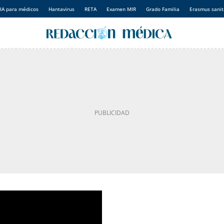
IA para médicos
Hantavirus
RETA
Examen MIR
Grado Familia
Erasmus sanit