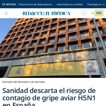
ES NOTICIA:
Financiación de Dependencia
Interinidad en sanidad
Psicólogo en la 
Fachada del Ministerio de Sanidad.
Sanidad descarta el riesgo de
contagio de gripe aviar H5N1
en España