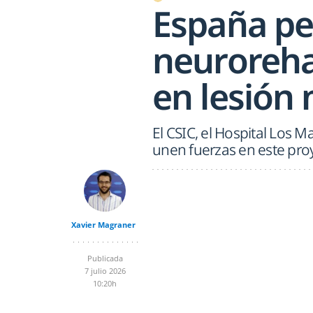
España pe
neurorehab
en lesión
El CSIC, el Hospital Los M
unen fuerzas en este pro
Xavier Magraner
Publicada
7 julio 2026
10:20h