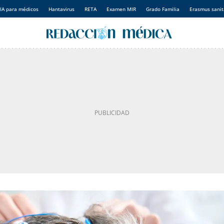
IA para médicos
Hantavirus
RETA
Examen MIR
Grado Familia
Erasmus sanit