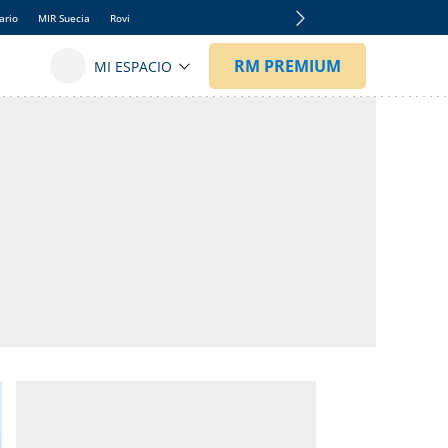
ario
MIR Suecia
Rovi