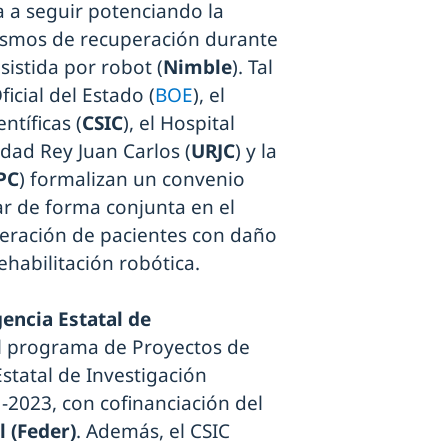
a a seguir potenciando la
ismos de recuperación durante
sistida por robot (
Nimble
). Tal
icial del Estado (
BOE
), el
ntíficas (
CSIC
), el Hospital
dad Rey Juan Carlos (
URJC
) y la
PC
) formalizan un convenio
ar de forma conjunta en el
eración de pacientes con daño
habilitación robótica.
encia Estatal de
el programa de Proyectos de
statal de Investigación
1-2023, con cofinanciación del
 (Feder)
. Además, el CSIC