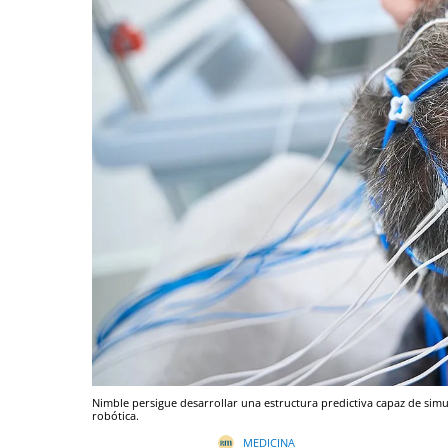
Nimble persigue desarrollar una estructura predictiva capaz de sim
robótica.
MEDICINA