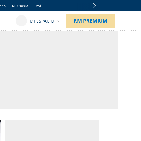
ario
MIR Suecia
Rovi