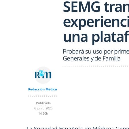
SEMG tran
experienc
una plata
Probará su uso por prime
Generales y de Familia
Redacción Médica
Publicada
6 junio 2025
14:50h
La Sociedad Española de Médicos Gener