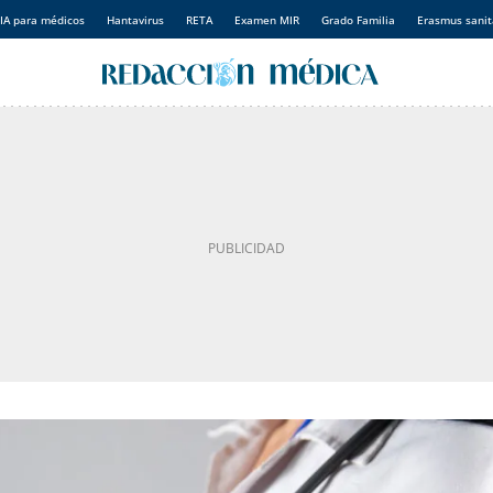
IA para médicos
Hantavirus
RETA
Examen MIR
Grado Familia
Erasmus sanit