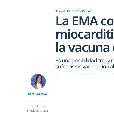
INDUSTRIA FARMACEUTICA
La EMA co
miocardit
la vacuna 
Es una posibilidad "muy ra
sufridos sin vacunación 
Sara Cabrero
Publicada
3 diciembre 2021