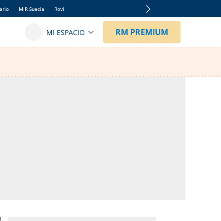
ario
MIR Suecia
Rovi