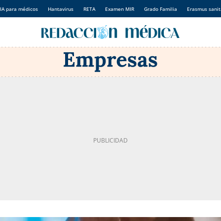
IA para médicos
Hantavirus
RETA
Examen MIR
Grado Familia
Erasmus sanit