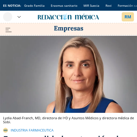
ES NOTICIA:
Grado Familia
Erasmus sanitario
MIR Suecia
Rovi
Formación sa
Lydia Abad-Franch, MD, directora de I+D y Asuntos Médicos y directora médica de
Sobi.
INDUSTRIA FARMACEUTICA