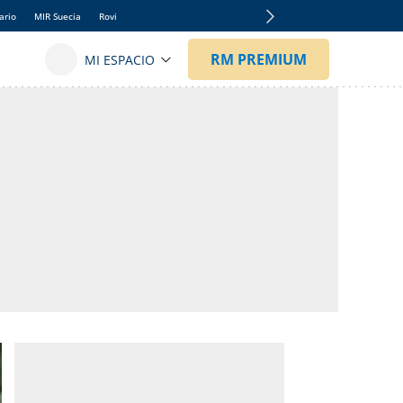
ario
MIR Suecia
Rovi