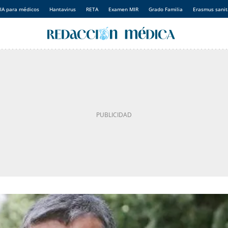
IA para médicos
Hantavirus
RETA
Examen MIR
Grado Familia
Erasmus sanit