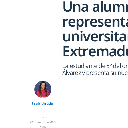
Una alumn
represent
universita
Extremad
La estudiante de 5º del g
Álvarez y presenta su nu
Paula Urrutia
Publicada
22 diciembre 2023
12:00h