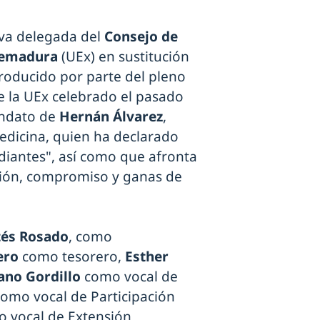
va delegada del
Consejo de
tremadura
(UEx) en sustitución
producido por parte del pleno
e la UEx celebrado el pasado
andato de
Hernán Álvarez
,
Medicina, quien ha declarado
udiantes", así como que afronta
usión, compromiso y ganas de
rtés Rosado
, como
ero
como tesorero,
Esther
ano Gordillo
como vocal de
omo vocal de Participación
 vocal de Extensión