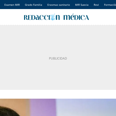
Examen MIR
Grado Familia
Erasmus sanitario
MIR Suecia
Rovi
Formación