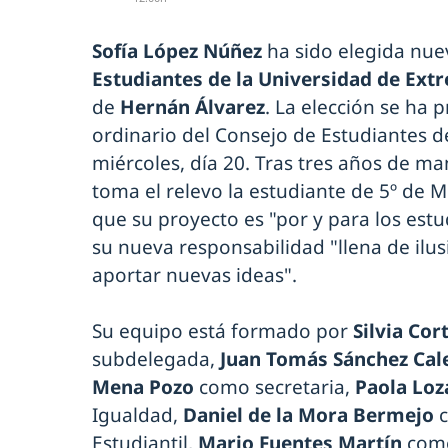
Sofía López Núñez
ha sido elegida nue
Estudiantes de la Universidad de Ex
de
Hernán Álvarez
. La elección se ha 
ordinario del Consejo de Estudiantes d
miércoles, día 20. Tras tres años de m
toma el relevo la estudiante de 5º de 
que su proyecto es "por y para los est
su nueva responsabilidad "llena de il
aportar nuevas ideas".
Su equipo está formado por
Silvia Co
subdelegada,
Juan Tomás Sánchez Cal
Mena Pozo
como secretaria,
Paola Loz
Igualdad,
Daniel de la Mora Bermejo
c
Estudiantil,
Mario Fuentes Martín
como