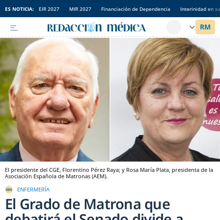
ES NOTICIA:
EIR 2027
MIR 2027
Financiación de Dependencia
Interinidad en s
El presidente del CGE, Florentino Pérez Raya; y Rosa María Plata, presidenta de la
Asociación Española de Matronas (AEM).
ENFERMERÍA
El Grado de Matrona que
debatirá el Senado divide a