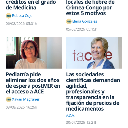
créditos en el grado
locales de fiebre de
de Medicina
Crimea-Congo por
estos 5 motivos
Rebeca Cojo
Elena González
06/08/2026
05:01h
05/08/2026
05:15h
Pediatría pide
Las sociedades
eliminar los dos años
científicas demandan
de espera postMIR en
agilidad,
el acceso a ACE
profesionales y
transparencia en la
Xavier Magraner
fijación de precios de
03/08/2026
16:26h
medicamentos
A.C.V.
30/07/2026
12:21h