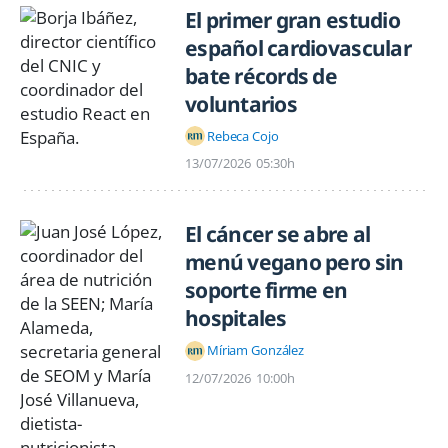
El primer gran estudio
español cardiovascular
bate récords de
voluntarios
Rebeca Cojo
13/07/2026
05:30h
El cáncer se abre al
menú vegano pero sin
soporte firme en
hospitales
Míriam González
12/07/2026
10:00h