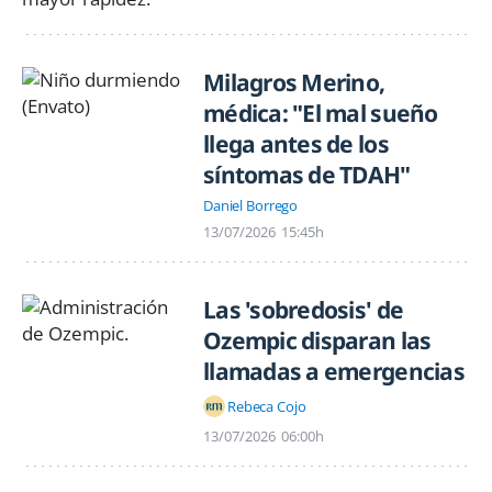
Milagros Merino,
médica: "El mal sueño
llega antes de los
síntomas de TDAH"
Daniel Borrego
13/07/2026
15:45h
Las 'sobredosis' de
Ozempic disparan las
llamadas a emergencias
Rebeca Cojo
13/07/2026
06:00h