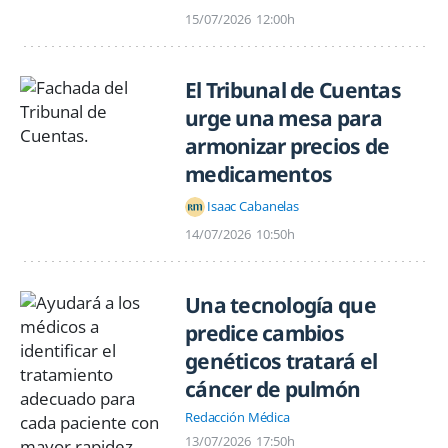
15/07/2026
12:00h
El Tribunal de Cuentas
urge una mesa para
armonizar precios de
medicamentos
Isaac Cabanelas
14/07/2026
10:50h
Una tecnología que
predice cambios
genéticos tratará el
cáncer de pulmón
Redacción Médica
13/07/2026
17:50h