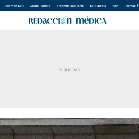
Examen MIR
Grado Familia
Erasmus sanitario
MIR Suecia
Rovi
Formación