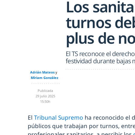
Los sanita
turnos de
plus de n
El TS reconoce el derech
festividad durante bajas
Adrián Mateos
Míriam González
Publicada
29 julio 2025
15:50h
El
Tribunal Supremo
ha reconocido el 
públicos que trabajan por turnos, entr
profesionales sanitarios, a percibir los