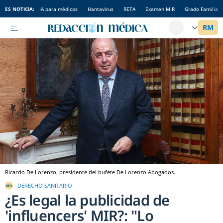
ES NOTICIA:
IA para médicos
Hantavirus
RETA
Examen MIR
Grado Familia
Ricardo De Lorenzo, presidente del bufete De Lorenzo Abogados.
DERECHO SANITARIO
¿Es legal la publicidad de
'influencers' MIR?: "Lo