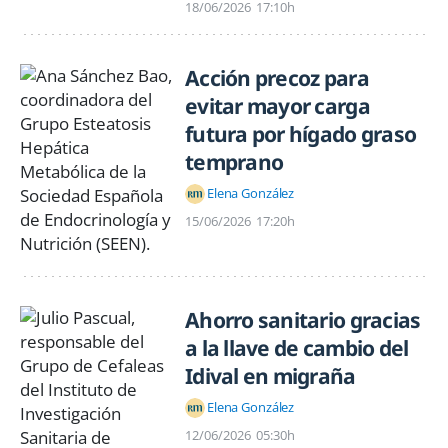
18/06/2026
17:10h
Acción precoz para
evitar mayor carga
futura por hígado graso
temprano
Elena González
15/06/2026
17:20h
Ahorro sanitario gracias
a la llave de cambio del
Idival en migraña
Elena González
12/06/2026
05:30h