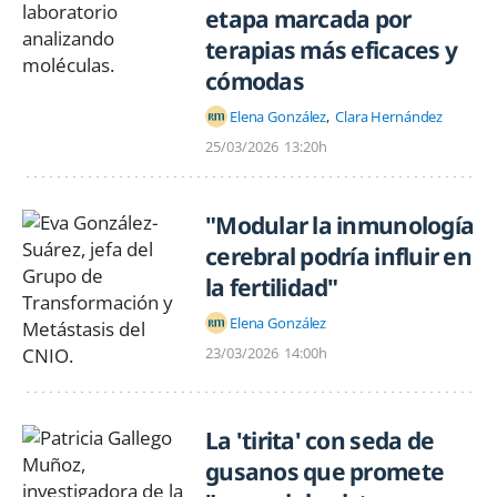
etapa marcada por
terapias más eficaces y
cómodas
Elena González
Clara Hernández
25/03/2026
13:20h
"Modular la inmunología
cerebral podría influir en
la fertilidad"
Elena González
23/03/2026
14:00h
La 'tirita' con seda de
gusanos que promete