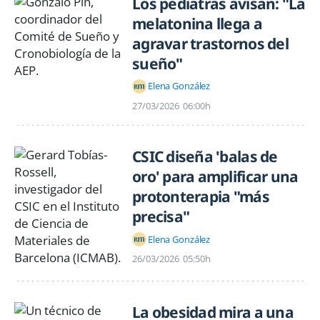
Los pediatras avisan: "La
melatonina llega a
agravar trastornos del
sueño"
Elena González
27/03/2026
06:00h
CSIC diseña 'balas de
oro' para amplificar una
protonterapia "más
precisa"
Elena González
26/03/2026
05:50h
La obesidad mira a una