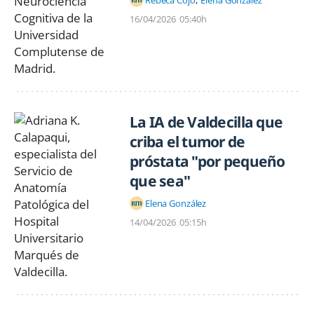
16/04/2026
05:40h
La IA de Valdecilla que
criba el tumor de
próstata "por pequeño
que sea"
Elena González
14/04/2026
05:15h