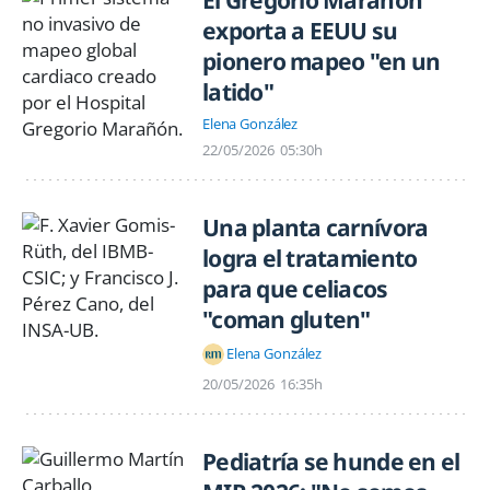
El Gregorio Marañón
exporta a EEUU su
pionero mapeo "en un
latido"
Elena González
22/05/2026
05:30h
Una planta carnívora
logra el tratamiento
para que celiacos
"coman gluten"
Elena González
20/05/2026
16:35h
Pediatría se hunde en el