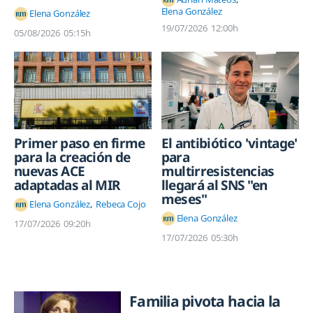
Elena González
Elena González
19/07/2026
12:00h
05/08/2026
05:15h
Primer paso en firme
El antibiótico 'vintage'
para la creación de
para
nuevas ACE
multirresistencias
adaptadas al MIR
llegará al SNS "en
meses"
Elena González
Rebeca Cojo
Elena González
17/07/2026
09:20h
17/07/2026
05:30h
Familia pivota hacia la