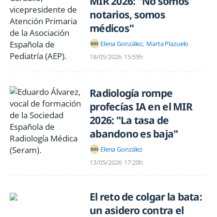
MIR 2026: "No somos
notarios, somos
médicos"
Elena González
Marta Plazuelo
18/05/2026
15:55h
Radiología rompe
profecías IA en el MIR
2026: "La tasa de
abandono es baja"
Elena González
13/05/2026
17:20h
El reto de colgar la bata:
un asidero contra el