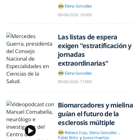
Elena González
06/06/2026
10:00h
Las listas de espera
exigen "estratificación y
jornadas
extraordinarias"
Elena González
05/06/2026
17:00h
Biomarcadores y mielina
guían el futuro de la
esclerosis múltiple
Rebeca Cojo
Elena González
Pablo Brito
Joana Huertas