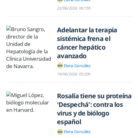
22/06/2026
06:15h
Adelantar la terapia
sistémica frena el
cáncer hepático
avanzado
Elena González
19/06/2026
05:20h
Rosalía tiene su proteína
'Despechá': contra los
virus y de biólogo
español
Elena González