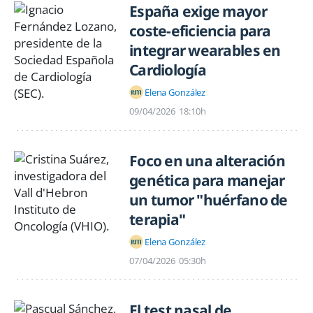
España exige mayor
coste-eficiencia para
integrar wearables en
Cardiología
Elena González
09/04/2026
18:10h
Foco en una alteración
genética para manejar
un tumor "huérfano de
terapia"
Elena González
07/04/2026
05:30h
El test nasal de