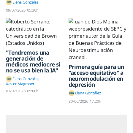
Elena González
09/07/2026
05:30h
"Tendremos una
generación de
médicos mediocre si
Primera guía para un
no se usa bien la IA"
"acceso equitativo" a
neuromodulación en
Elena González
depresión
Xavier Magraner
03/07/2026
05:00h
Elena González
30/06/2026
17:20h