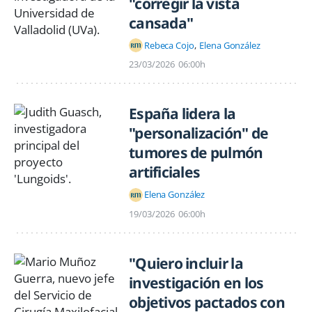
"corregir la vista
cansada"
Rebeca Cojo
Elena González
23/03/2026
06:00h
España lidera la
"personalización" de
tumores de pulmón
artificiales
Elena González
19/03/2026
06:00h
"Quiero incluir la
investigación en los
objetivos pactados con