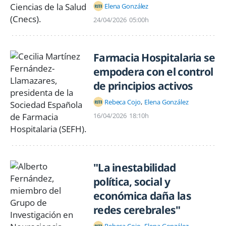
Elena González
24/04/2026
05:00h
Farmacia Hospitalaria se
empodera con el control
de principios activos
Rebeca Cojo
Elena González
16/04/2026
18:10h
"La inestabilidad
política, social y
económica daña las
redes cerebrales"
Rebeca Cojo
Elena González