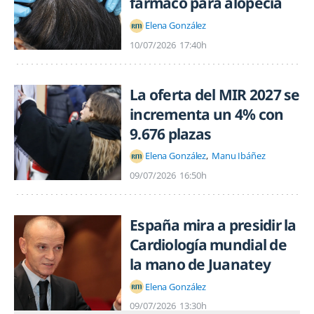
fármaco para alopecia
Elena González
10/07/2026
17:40h
La oferta del MIR 2027 se
incrementa un 4% con
9.676 plazas
Elena González
Manu Ibáñez
09/07/2026
16:50h
España mira a presidir la
Cardiología mundial de
la mano de Juanatey
Elena González
09/07/2026
13:30h