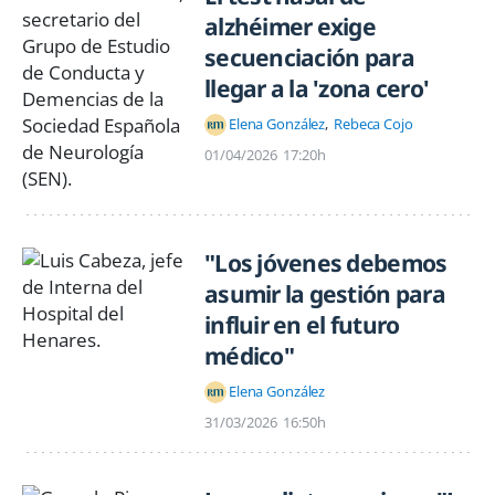
alzhéimer exige
secuenciación para
llegar a la 'zona cero'
Elena González
Rebeca Cojo
01/04/2026
17:20h
"Los jóvenes debemos
asumir la gestión para
influir en el futuro
médico"
Elena González
31/03/2026
16:50h