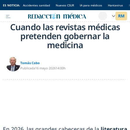
ES NOTICIA:
Accidentes sanidad
Nuevos CSUR
IA para médicos
Hantavirus
Cuando las revistas médicas
pretenden gobernar la
medicina
Tomás Cobo
Publicada
16 mayo 2026
14:00h
En 2026, las grandes cabeceras de la
literatura