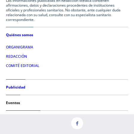
Las informaciones publicadas en Redacción Médica contienen
afirmaciones, datos y declaraciones procedentes de instituciones
oficiales y profesionales sanitarios. No obstante, ante cualquier duda
relacionada con su salud, consulte con su especialista sanitario
correspondiente.
Quiénes somos
ORGANIGRAMA
REDACCIÓN
COMITÉ EDITORIAL
Publicidad
Eventos
Condiciones de uso
AVISO LEGAL